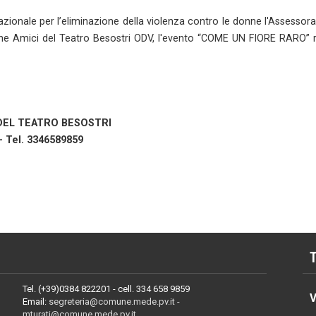
zionale per l’eliminazione della violenza contro le donne l'Assessor
one Amici del Teatro Besostri ODV, l'evento “COME UN FIORE RARO” r
 DEL TEATRO BESOSTRI
- Tel. 3346589859
Tel. (+39)0384 822201 - cell. 334 658 9859
V
Email:
segreteria@comune.mede.pv.it -
mturati@comune.mede.pv.it