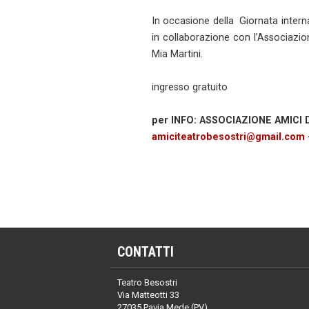
In occasione della Giornata interna
in collaborazione con l’Associazi
Mia Martini.
ingresso gratuito
per INFO: ASSOCIAZIONE AMICI
amiciteatrobesostri@gmail.com
CONTATTI
Teatro Besostri
Via Matteotti 33
27035 Pavia Mede (PV)