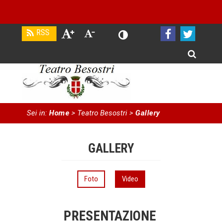
Sei in:
Home
> Teatro Besostri
>
Gallery
GALLERY
Foto
Video
PRESENTAZIONE