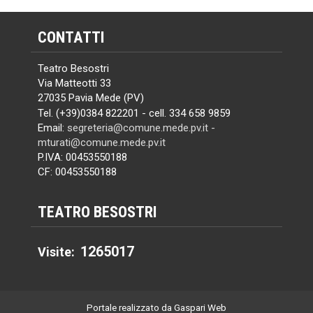
CONTATTI
Teatro Besostri
Via Matteotti 33
27035 Pavia Mede (PV)
Tel. (+39)0384 822201 - cell. 334 658 9859
Email:
segreteria@comune.mede.pv.it -
mturati@comune.mede.pv.it
P.IVA: 00453550188
CF: 00453550188
TEATRO BESOSTRI
1265017
Visite:
Portale realizzato da Gaspari Web