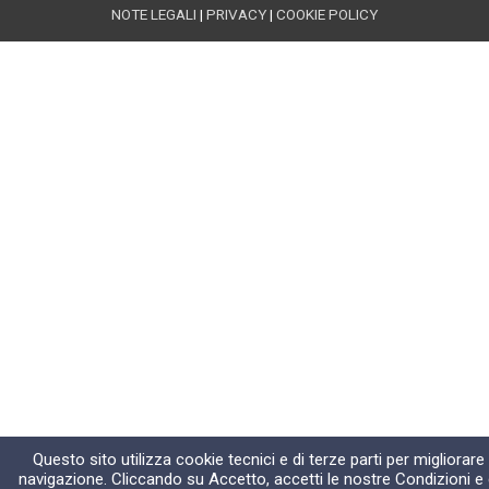
NOTE LEGALI
|
PRIVACY
|
COOKIE POLICY
Questo sito utilizza cookie tecnici e di terze parti per migliorare
navigazione. Cliccando su Accetto, accetti le nostre Condizioni e 