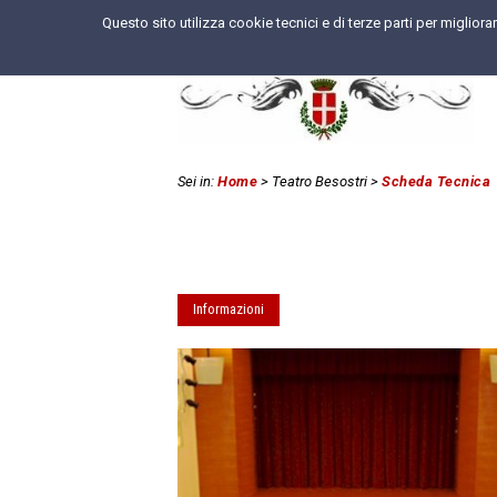
Questo sito utilizza cookie tecnici e di terze parti per miglior
Sei in:
Home
> Teatro Besostri
>
Scheda Tecnica
Informazioni