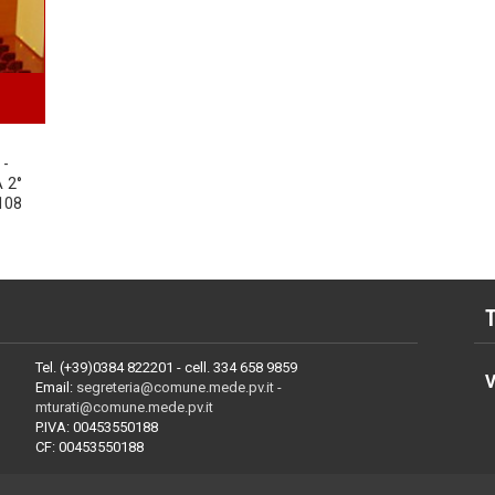
 -
 2°
108
Tel. (+39)0384 822201 - cell. 334 658 9859
V
Email:
segreteria@comune.mede.pv.it -
mturati@comune.mede.pv.it
P.IVA: 00453550188
CF: 00453550188